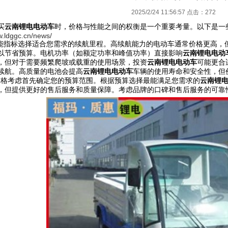
2025/2/24 11:56:57 点击：
272
买
云南
锂电电动车
时，价格与性能之间的权衡是一个重要考量。以下是一
w.ldggc.cn/news/
能指标
选择适合您需求的续航里程。高续航能力的
电动车
通常价格更高，
以节省预算。
电机功率（如额定功率和峰值功率）直接影响
云南
锂电电动
，但对于需要频繁爬坡或载重的使用场景，投资
云南
锂电电动车
可能更合
续航。高质量的电池会提高
云南
锂电电动车
车辆的使用寿命和安全性，但
格考虑
首先确定您的预算范围。根据预算选择最能满足您需求的
云南
锂
，但提供更好的售后服务和质量保障。考虑品牌的口碑和售后服务的可靠