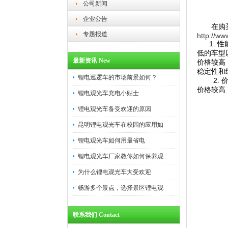
公司新闻
企业公告
在购
专题报道
http://ww
1. 性
低的车型
最新资讯 New
价格较高
稳定性和
锂电巡逻车的市场前景如何？
2. 价
价格较高
锂电观光车充电小贴士
锂电观光车备受欢迎的原因
昆明锂电观光车在校园的应用如
锂电观光车如何用最省电
锂电观光车厂家教你如何保养观
为什么锂电观光车大受欢迎
畅游多个景点，选择景区锂电观
联系我们 Contact