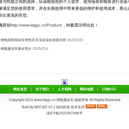
性能之间的选择，应该根据您的个人需求、使用场景和预算进行全面
够满足您的使用需求，并在长期使用中带来更低的维护和使用成本，那么
价比更高的车型。
原创
http://www.ldggc.cn/Product/
，转载需注明出处！
：
锂电四轮电动车突然开关没反应的原因分析
2025/2/26
：
锂电观光车最全简介
2025/2/14
网站首页
|
关于我们
|
人才招聘
|
网站地图
|
订阅RSS
Copyright 2015
www.ldggc.cn
锂电观光车 版权所有 All Rights Reserved
Built By
BDCMS V2.1
福玛科技
技术支持
滇ICP备2021007496号